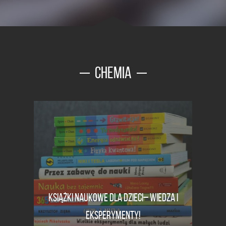
CHEMIA
KSIĄŻKI NAUKOWE DLA DZIECI– WIEDZA I
EKSPERYMENTY!