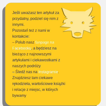
Jeśli uważasz ten artykuł za
przydatny, podziel się nim z
innymi.
Pozostań też z nami w
kontakcie:
– Polub nasz
fanpage na
Facebooku
, a będziesz na
bieżąco z najnowszymi
artykułami i ciekawostkami z
naszych podróży
– Śledź nas na
Instagramie
.
Znajdziesz tam ciekawe
rękodzieła, wartościowe książki
i relacje z miejsc, w których
bywamy