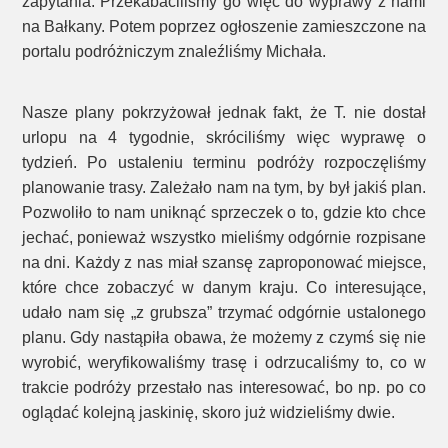
zapytania. Przekabaciliśmy go więc do wyprawy z nami
na Bałkany. Potem poprzez ogłoszenie zamieszczone na
portalu podróżniczym znaleźliśmy Michała.
Nasze plany pokrzyżował jednak fakt, że T. nie dostał
urlopu na 4 tygodnie, skróciliśmy więc wyprawę o
tydzień. Po ustaleniu terminu podróży rozpoczęliśmy
planowanie trasy. Zależało nam na tym, by był jakiś plan.
Pozwoliło to nam uniknąć sprzeczek o to, gdzie kto chce
jechać, ponieważ wszystko mieliśmy odgórnie rozpisane
na dni. Każdy z nas miał szansę zaproponować miejsce,
które chce zobaczyć w danym kraju. Co interesujące,
udało nam się „z grubsza” trzymać odgórnie ustalonego
planu. Gdy nastąpiła obawa, że możemy z czymś się nie
wyrobić, weryfikowaliśmy trasę i odrzucaliśmy to, co w
trakcie podróży przestało nas interesować, bo np. po co
oglądać kolejną jaskinię, skoro już widzieliśmy dwie.