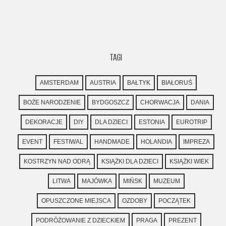
TAGI
AMSTERDAM
AUSTRIA
BAŁTYK
BIAŁORUŚ
BOŻE NARODZENIE
BYDGOSZCZ
CHORWACJA
DANIA
DEKORACJE
DIY
DLA DZIECI
ESTONIA
EUROTRIP
EVENT
FESTIWAL
HANDMADE
HOLANDIA
IMPREZA
KOSTRZYN NAD ODRĄ
KSIĄŻKI DLA DZIECI
KSIĄŻKI WIEK
LITWA
MAJÓWKA
MIŃSK
MUZEUM
OPUSZCZONE MIEJSCA
OZDOBY
POCZĄTEK
PODRÓŻOWANIE Z DZIECKIEM
PRAGA
PREZENT