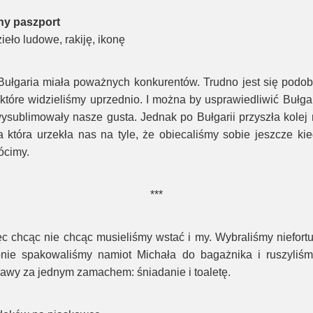
ny paszport
ieło ludowe, rakiję, ikonę
Bułgaria miała poważnych konkurentów. Trudno jest się podob
które widzieliśmy uprzednio. I można by usprawiedliwić Bułgar
ysublimowały nasze gusta. Jednak po Bułgarii przyszła kolej 
a która urzekła nas na tyle, że obiecaliśmy sobie jeszcze kie
ócimy.
***
ęc chcąc nie chcąc musieliśmy wstać i my. Wybraliśmy niefort
nie spakowaliśmy namiot Michała do bagażnika i ruszyliśm
rawy za jednym zamachem: śniadanie i toaletę.