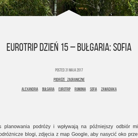
EUROTRIP DZIEŃ 15 – BUŁGARIA: SOFIA
Posted
31 maja 2017
PODRÓŻE ZAGRANICZNE
ALEXANDRIA
BUŁGARIA
EUROTRIP
RUMUNIA
SOFIA
ZAWADIAKA
s planowania podróży i wpływają na późniejszy odbiór m
odróżnicze blogi, zdjęcia z map Google, aby nasycić oko przep