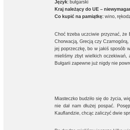
Język
: bułgarski
Kraj należący do UE – niewymaga
Co kupić na pamiątkę:
wino, rękodz
Choć trzeba uczciwie przyznać, że 
Chorwacją, Grecją czy Czarnogórą, 
jej poprzeczkę, bo w jakiś sposób w
mieliśmy zbyt wielkich oczekiwań, 
Bułgarii zapewne już nigdy nie powr
Miasteczko budziło się do życia, wi
nie dał nam dłużej pospać. Posęp
Kauflandzie, chcąc zaliczyć dwie sp