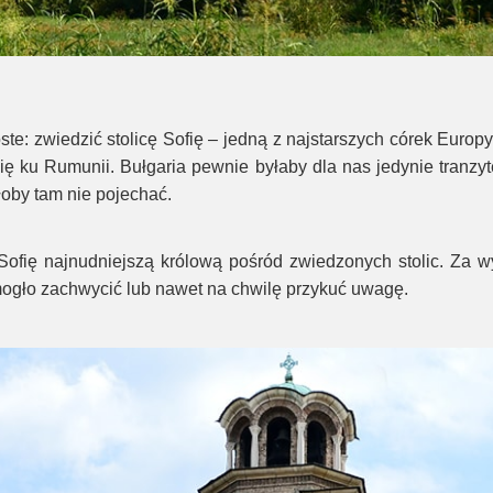
te: zwiedzić stolicę Sofię – jedną z najstarszych córek Europy
ię ku Rumunii. Bułgaria pewnie byłaby dla nas jedynie tranzyt
łoby tam nie pojechać.
ofię najnudniejszą królową pośród zwiedzonych stolic. Za w
mogło zachwycić lub nawet na chwilę przykuć uwagę.